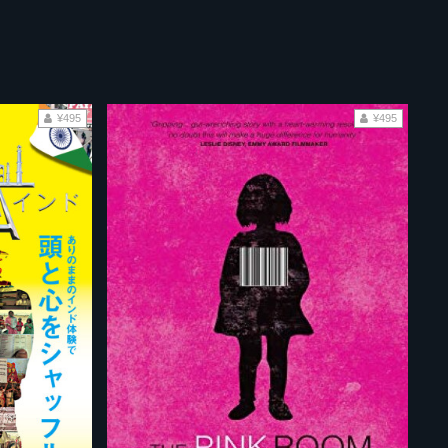
¥495
¥495