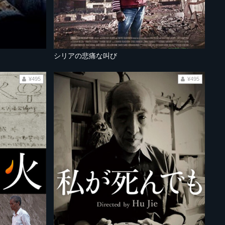
シリアの悲痛な叫び
¥495
¥495