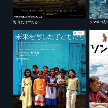
海山 たけのおと
ラマ教の高
¥495