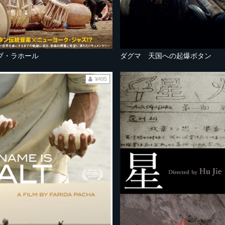
ブ・ラホール
ダグマ 天国への起爆ボタン
¥495