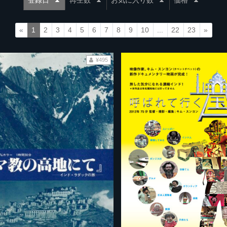
登録日
再生数
お気に入り数
価格
«
1
2
3
4
5
6
7
8
9
10
...
22
23
»
¥495