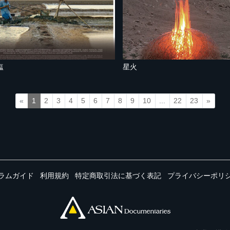
塩
星火
«
1
2
3
4
5
6
7
8
9
10
...
22
23
»
ラムガイド
利用規約
特定商取引法に基づく表記
プライバシーポリ