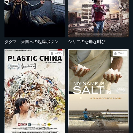
ダグマ 天国への起爆ボタン
シリアの悲痛な叫び
¥495
¥495