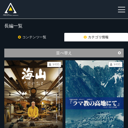
長編一覧
新
規
コンテンツ一覧
カテゴリ情報
登
録
並べ替え
¥495
¥495