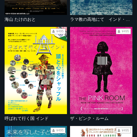
海山 たけのおと
ラマ教の高地にて インド・ラダックの旅
¥495
¥495
呼ばれて行く国 インド
ザ・ピンク・ルーム
¥495
¥495