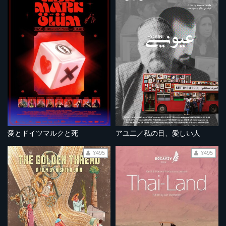
愛とドイツマルクと死
アユ二／私の目、愛しい人
¥495
¥495