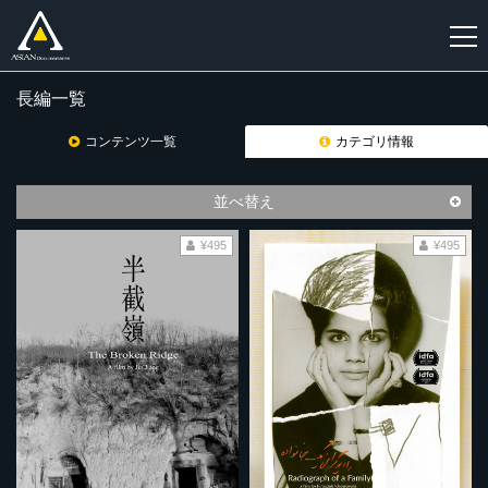
長編一覧
新
規
コンテンツ一覧
カテゴリ情報
登
録
並べ替え
¥495
¥495