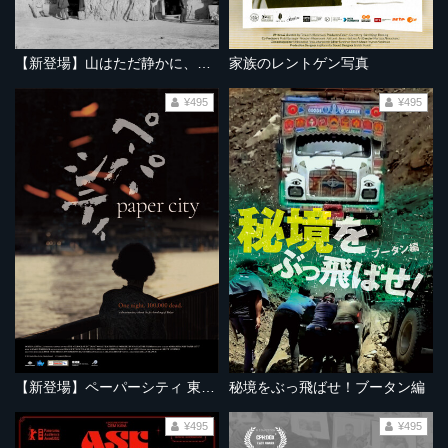
【新登場】山はただ静かに、ふたりを隔てて
家族のレントゲン写真
¥495
¥495
【新登場】ペーパーシティ 東京大空襲の記憶
秘境をぶっ飛ばせ！ブータン編
¥495
¥495