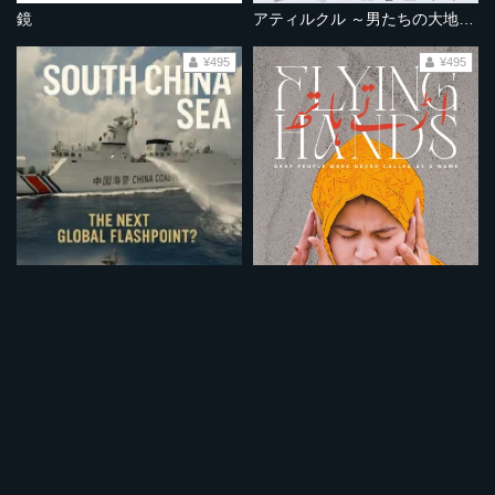
鏡
アティルクル ～男たちの大地を駆ける～
¥495
¥495
南シナ海：次なる世界的な火種となるか？
フライングハンズ 手話で羽ばたく
¥495
¥495