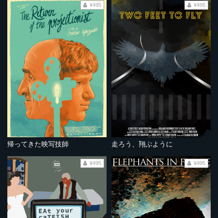
¥495
¥495
帰ってきた映写技師
走ろう、翔ぶように
¥495
¥495