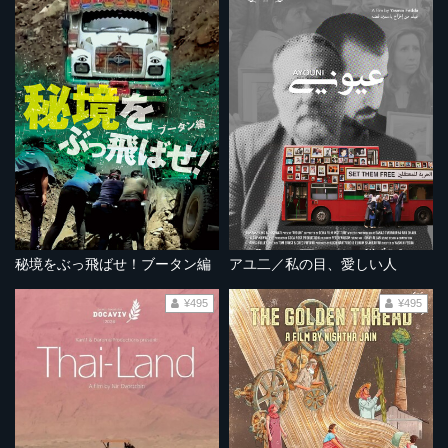
秘境をぶっ飛ばせ！ブータン編
アユ二／私の目、愛しい人
¥495
¥495