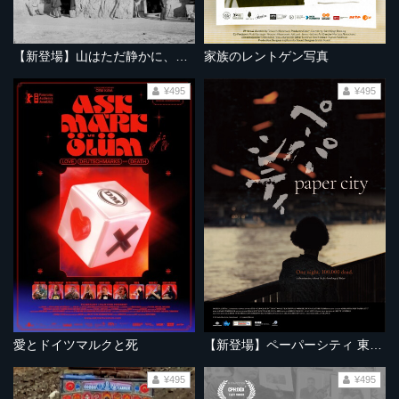
【新登場】山はただ静かに、ふたりを隔てて
家族のレントゲン写真
¥495
¥495
愛とドイツマルクと死
【新登場】ペーパーシティ 東京大空襲の記憶
¥495
¥495