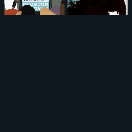
いらだちと幸せと（ノーカット完全版）
捕らわれた聖なる象
¥495
¥495