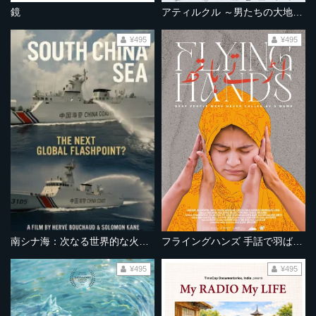
鏡
アティルクル ～男たちの大地を駆ける～
¥495
¥495
南シナ海：次なる世界的な火種となるか？
フライングハンズ 手話で羽ばたく
¥495
¥495