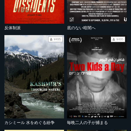
反体制派
底のない暗闇へ
¥495
¥495
カシミール 水をめぐる紛争
毎晩二人の子が捕まる