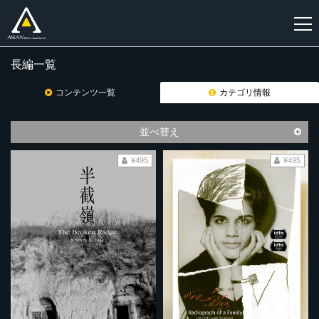
長編一覧
新
規
コンテンツ一覧
カテゴリ情報
登
録
並べ替え
¥495
¥495