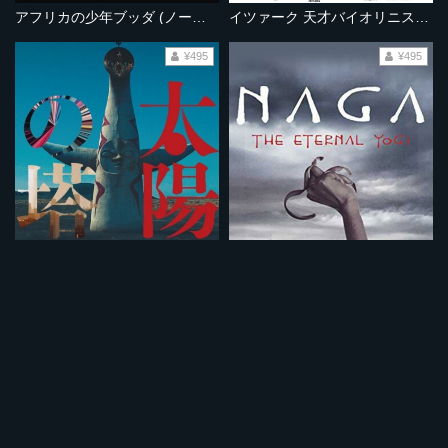
アフリカの少年ブッダ (ノーカット完全版）
イツァーク 天才バイオリニストの歩み 《ノーカット完全版》
¥495
¥495
太陽の塔
ナーガ 永遠のヨギ
¥495
¥495