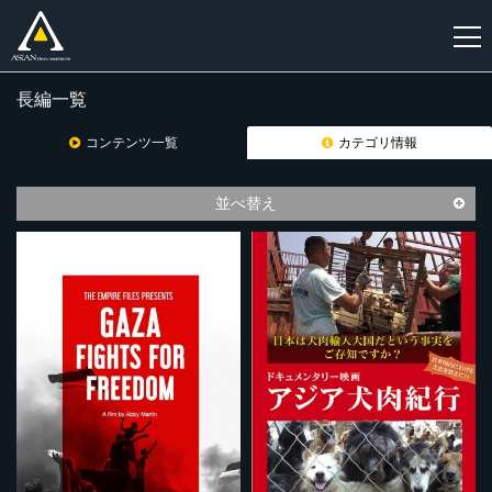
長編一覧
新
規
コンテンツ一覧
カテゴリ情報
登
録
並べ替え