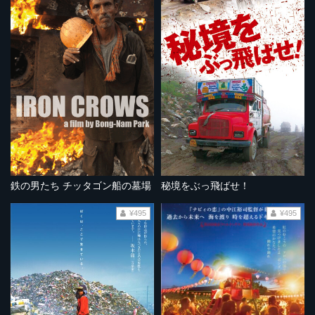
鉄の男たち チッタゴン船の墓場
秘境をぶっ飛ばせ！
¥495
¥495