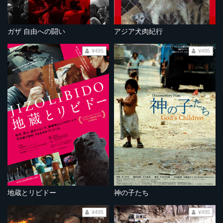
ガザ 自由への闘い
アジア犬肉紀行
¥495
¥495
地蔵とリビドー
神の子たち
¥495
¥495