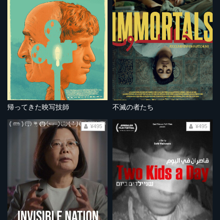
帰ってきた映写技師
不滅の者たち
¥495
¥495