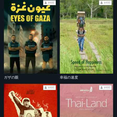
¥495
¥495
ガザの眼
幸福の速度
¥495
¥495