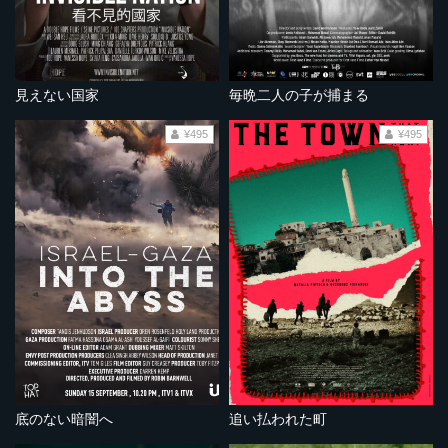
見えない国家
毎晩二人の子が捕まる
¥495
¥495
底のない暗闇へ
追い払われた町