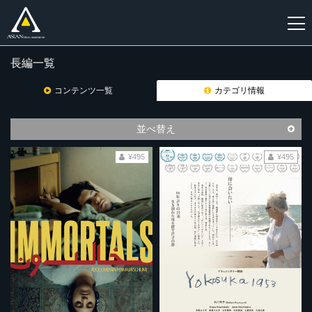
長編一覧
新
規
コンテンツ一覧
カテゴリ情報
登
録
並べ替え
¥495
¥495