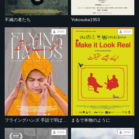
不滅の者たち
Yokosuka1953
¥495
¥495
フライングハンズ 手話で羽ばたく
まるで本物のように
¥495
¥495