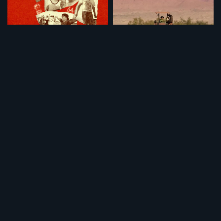
反体制派
タイランド 夢の農場
¥495
¥495