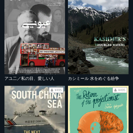
アユ二／私の目、愛しい人
カシミール 水をめぐる紛争
¥495
¥495