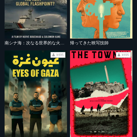
南シナ海：次なる世界的な火種となるか？
帰ってきた映写技師
¥495
¥495