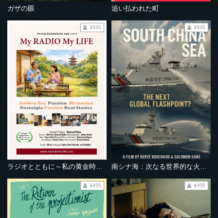
ガザの眼
追い払われた町
¥495
¥495
ラジオとともに～私の黄金時代～
南シナ海：次なる世界的な火種となるか？
¥495
¥495