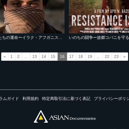
米軍協力者たちの運命ーイラク・アフガニスタンー
いのちの闘争ー故郷コバニを守
«
1
2
...
13
14
15
16
17
18
19
...
22
23
»
ラムガイド
利用規約
特定商取引法に基づく表記
プライバシーポリ