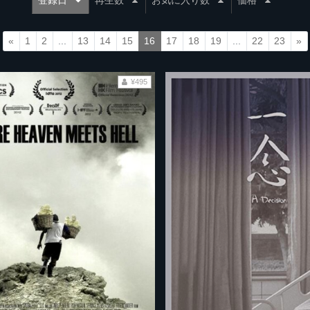
登録日
再生数
お気に入り数
価格
«
1
2
...
13
14
15
16
17
18
19
...
22
23
»
¥495