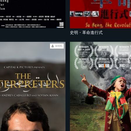
史明・革命進行式
¥495