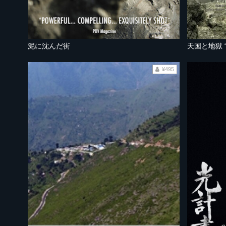
泥に沈んだ街
天国と地獄 
¥495