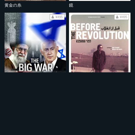
黄金の糸
鏡
¥495
¥495
大戦争 イスラエルVSイラン
革命前夜 イラン人とイスラエル人
¥495
¥495