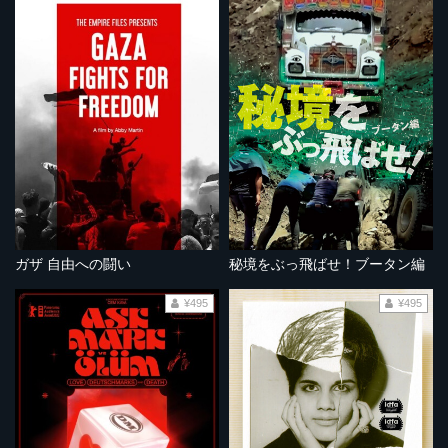
ガザ 自由への闘い
秘境をぶっ飛ばせ！ブータン編
¥495
¥495