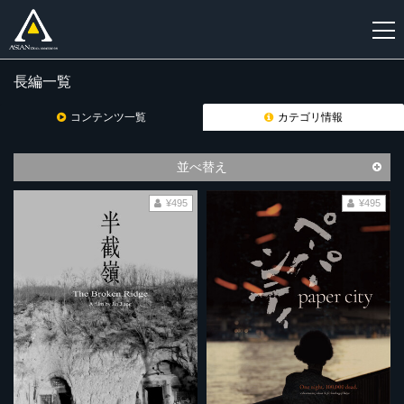
長編一覧
新
規
コンテンツ一覧
カテゴリ情報
登
録
並べ替え
¥495
¥495