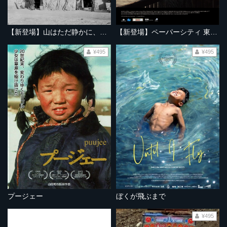
【新登場】山はただ静かに、ふたりを隔てて
【新登場】ペーパーシティ 東京大空襲の記憶
¥495
¥495
プージェー
ぼくが飛ぶまで
¥495