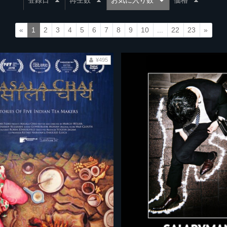
登録日
再生数
お気に入り数
価格
«
1
2
3
4
5
6
7
8
9
10
...
22
23
»
¥495