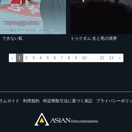
、できない私
トゥクダム 生と死の境界
«
1
2
3
4
5
6
7
8
9
10
...
22
23
»
ラムガイド
利用規約
特定商取引法に基づく表記
プライバシーポリ