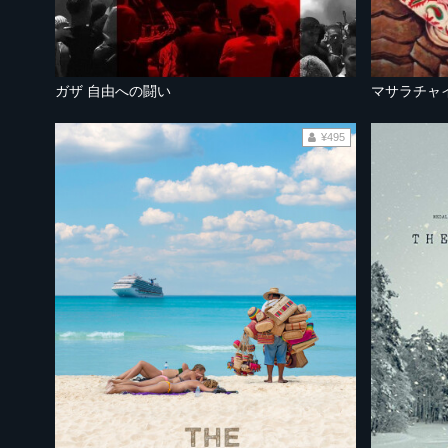
ガザ 自由への闘い
マサラチャ
¥495