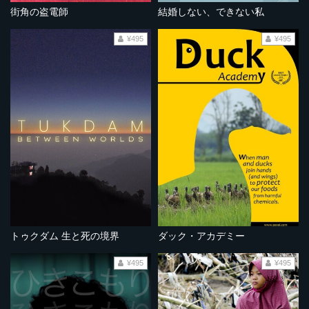
街角の盗電師
結婚しない、できない私
¥495
¥495
トゥクダム 生と死の境界
ダック・アカデミー
¥495
¥495