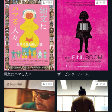
¥495
¥495
縄文にハマる人々
ザ・ピンク・ルーム
¥495
¥495