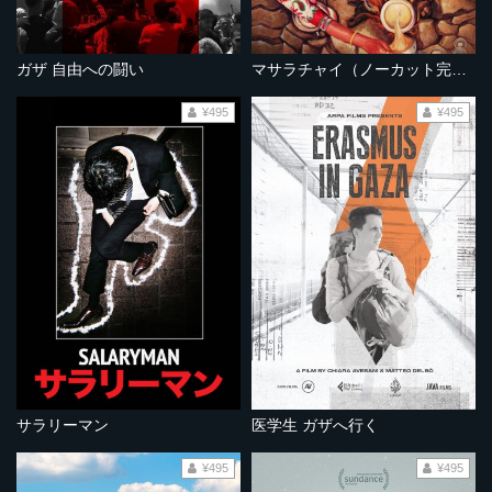
ガザ 自由への闘い
マサラチャイ（ノーカット完全版）
¥495
¥495
サラリーマン
医学生 ガザへ行く
¥495
¥495