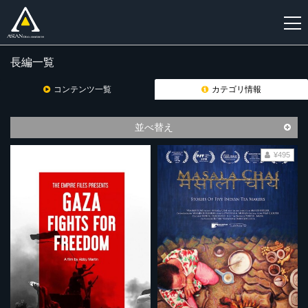
長編一覧
新
規
コンテンツ一覧
カテゴリ情報
登
録
並べ替え
¥495