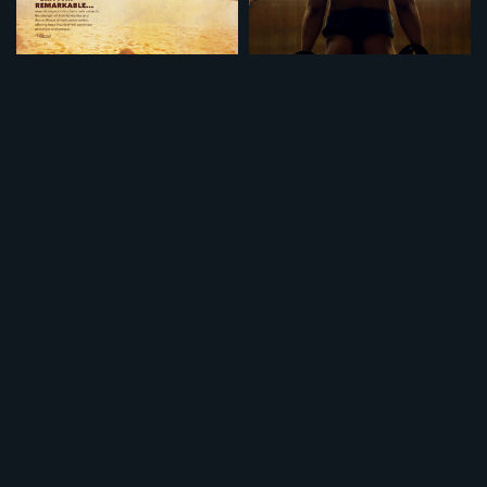
悪魔の運転手
辛抱（ノーカット完全版）
¥495
¥495