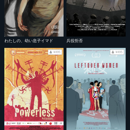
わたしの、幼い息子イマド
兵役拒否
¥495
¥495