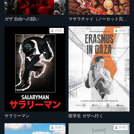
ガザ 自由への闘い
マサラチャイ（ノーカット完全版）
¥495
¥495
サラリーマン
医学生 ガザへ行く
¥495
¥495