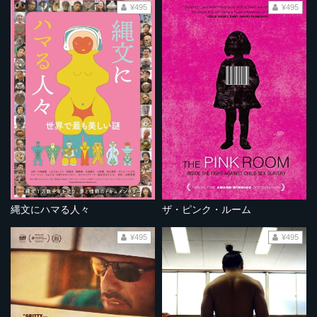
¥495
¥495
縄文にハマる人々
ザ・ピンク・ルーム
¥495
¥495