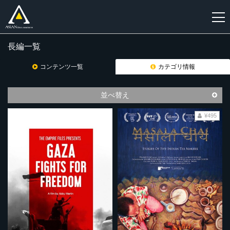
長編一覧
新
規
コンテンツ一覧
カテゴリ情報
登
録
並べ替え
¥495