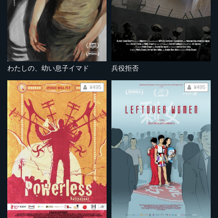
わたしの、幼い息子イマド
兵役拒否
¥495
¥495