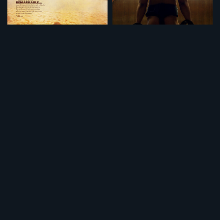
悪魔の運転手
辛抱（ノーカット完全版）
¥495
¥495