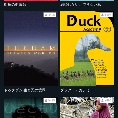
街角の盗電師
結婚しない、できない私
¥495
¥495
トゥクダム 生と死の境界
ダック・アカデミー
¥495
¥495