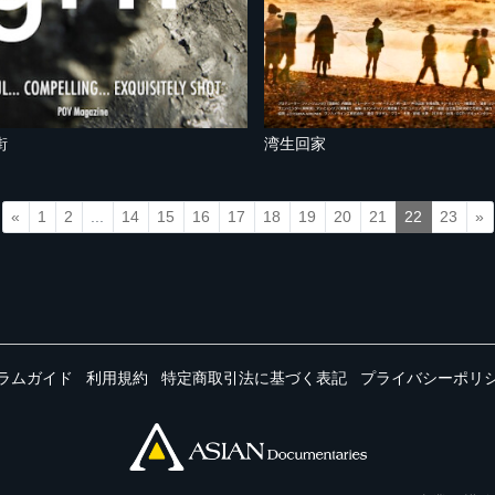
街
湾生回家
«
1
2
...
14
15
16
17
18
19
20
21
22
23
»
ラムガイド
利用規約
特定商取引法に基づく表記
プライバシーポリ