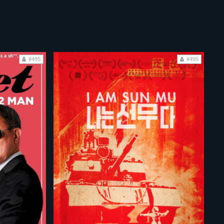
¥495
¥495