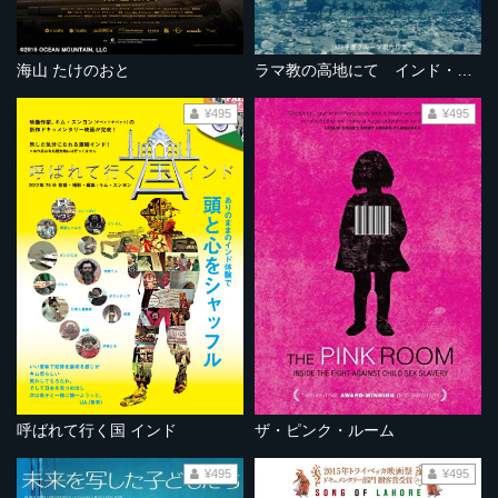
海山 たけのおと
ラマ教の高地にて インド・ラダックの旅
¥495
¥495
呼ばれて行く国 インド
ザ・ピンク・ルーム
¥495
¥495