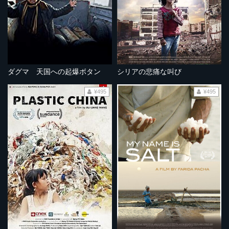
ダグマ 天国への起爆ボタン
シリアの悲痛な叫び
¥495
¥495