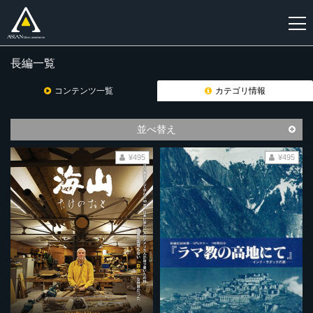
長編一覧
新
規
コンテンツ一覧
カテゴリ情報
登
録
並べ替え
¥495
¥495