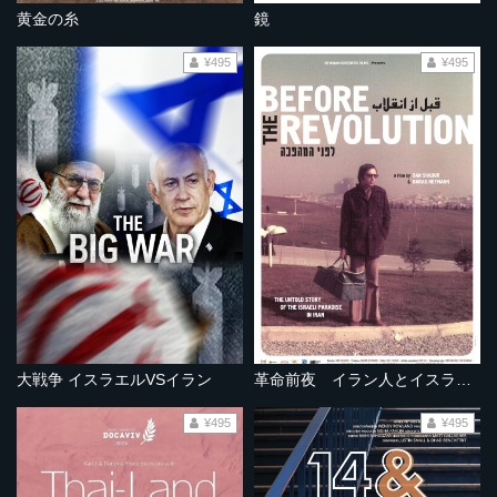
黄金の糸
鏡
¥495
¥495
大戦争 イスラエルVSイラン
革命前夜 イラン人とイスラエル人
¥495
¥495