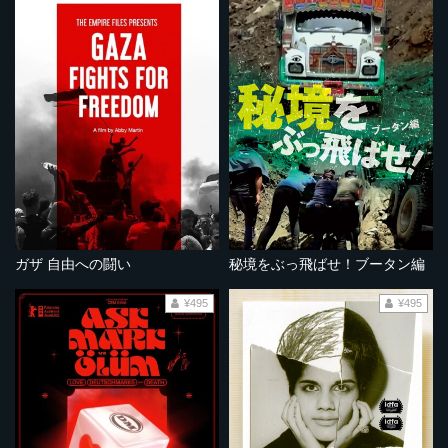
ガザ 自由への闘い
秘境をぶっ飛ばせ！ブータン編
¥495
¥495