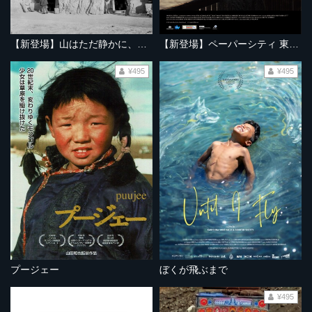
【新登場】山はただ静かに、ふたりを隔てて
【新登場】ペーパーシティ 東京大空襲の記憶
¥495
¥495
プージェー
ぼくが飛ぶまで
¥495