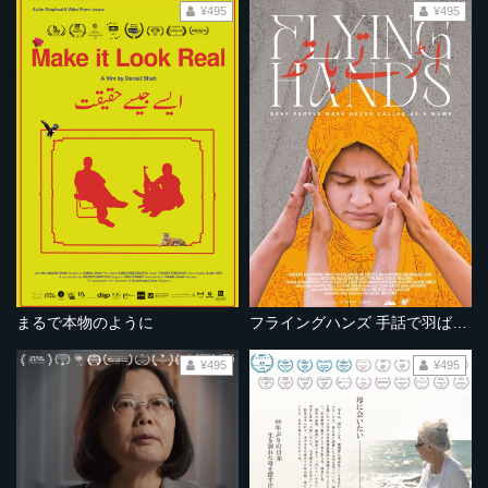
¥495
¥495
まるで本物のように
フライングハンズ 手話で羽ばたく
¥495
¥495