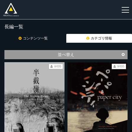
長編一覧
新
規
コンテンツ一覧
カテゴリ情報
登
録
並べ替え
¥495
¥495