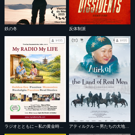
鉄の冬
反体制派
¥495
¥495
ラジオとともに～私の黄金時代～
アティルクル ～男たちの大地を駆ける～