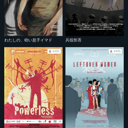
わたしの、幼い息子イマド
兵役拒否
¥495
¥495