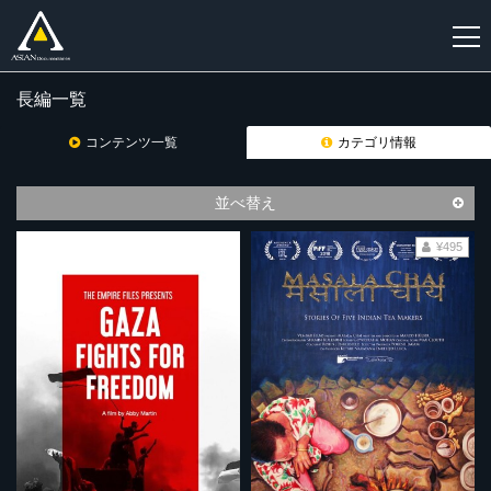
長編一覧
新
規
コンテンツ一覧
カテゴリ情報
登
録
並べ替え
¥495