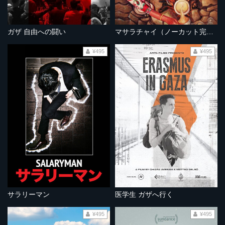
ガザ 自由への闘い
マサラチャイ（ノーカット完全版）
¥495
¥495
サラリーマン
医学生 ガザへ行く
¥495
¥495