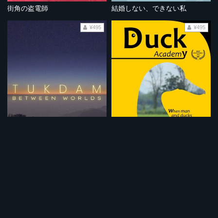
街角の盗電師
結婚しない、できない私
¥495
¥495
トゥクダム 生と死の境界
ダック・アカデミー
¥495
¥495