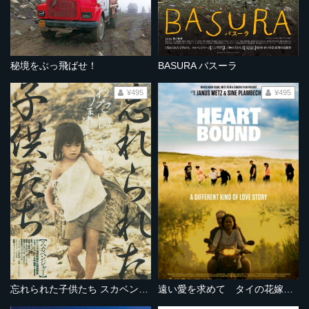
秘境をぶっ飛ばせ！
BASURA バスーラ
¥495
¥495
忘れられた子供たち スカベンジャー
遠い愛を求めて タイの花嫁たち