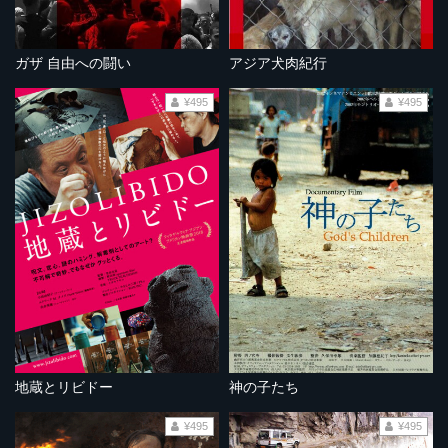
ガザ 自由への闘い
アジア犬肉紀行
¥495
¥495
地蔵とリビドー
神の子たち
¥495
¥495