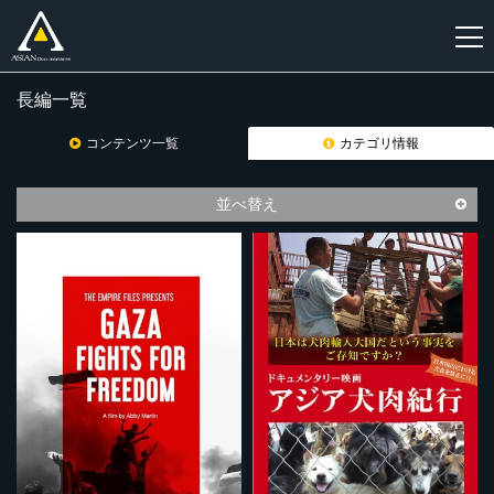
長編一覧
新
規
コンテンツ一覧
カテゴリ情報
登
録
並べ替え