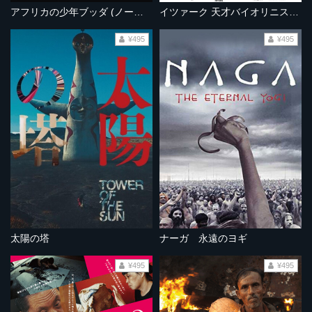
アフリカの少年ブッダ (ノーカット完全版）
イツァーク 天才バイオリニストの歩み 《ノーカット完全版》
¥495
¥495
太陽の塔
ナーガ 永遠のヨギ
¥495
¥495