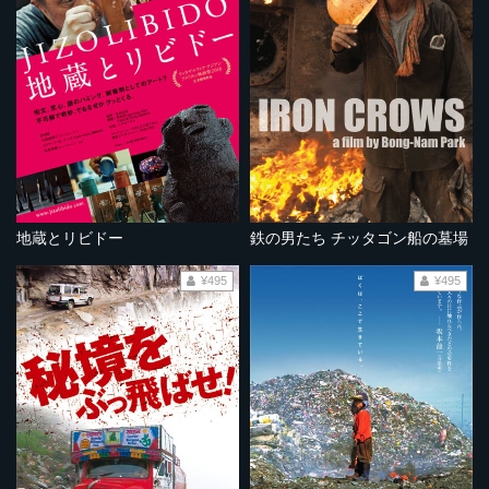
地蔵とリビドー
鉄の男たち チッタゴン船の墓場
¥495
¥495