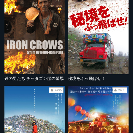
鉄の男たち チッタゴン船の墓場
秘境をぶっ飛ばせ！
¥495
¥495