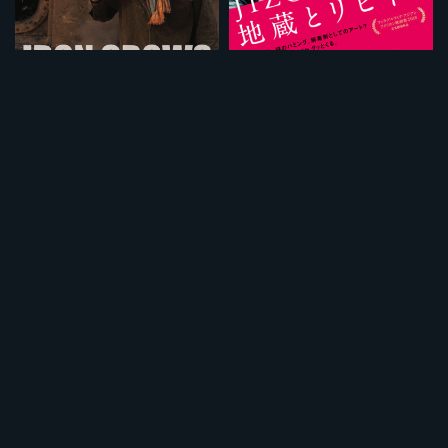
鉄の男たち チッタゴン船の墓場
地蔵とリビドー
¥495
¥495