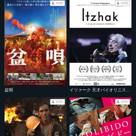
¥495
¥495
盆唄
イツァーク 天才バイオリニストの歩み 《ノーカット完全版》
¥495
¥495