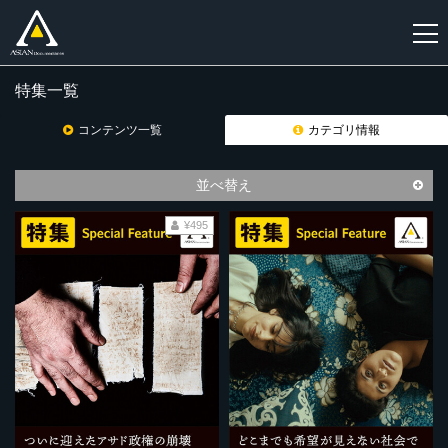
特集一覧
新
規
コンテンツ一覧
カテゴリ情報
登
録
並べ替え
¥495