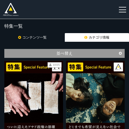
特集一覧
新
規
コンテンツ一覧
カテゴリ情報
登
録
並べ替え
¥495