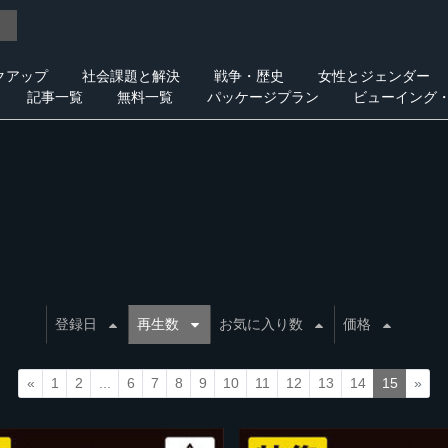
クアップ
社会課題と解決
戦争・歴史
女性とジェンダー
記事一覧
無料一覧
パッケージプラン
ビューイング
登録日
再生数
お気に入り数
価格
«
1
2
...
6
7
8
9
10
11
12
13
14
15
»