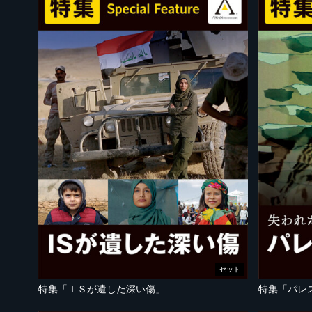
セット
特集「ＩＳが遺した深い傷」
特集「パレ