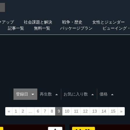
クアップ
社会課題と解決
戦争・歴史
女性とジェンダー
記事一覧
無料一覧
パッケージプラン
ビューイング
登録日
再生数
お気に入り数
価格
«
1
2
...
6
7
8
9
10
11
12
13
14
15
»