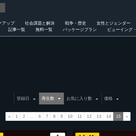
クアップ
社会課題と解決
戦争・歴史
女性とジェンダー
記事一覧
無料一覧
パッケージプラン
ビューイング
登録日
再生数
お気に入り数
価格
«
1
2
...
6
7
8
9
10
11
12
13
14
15
»