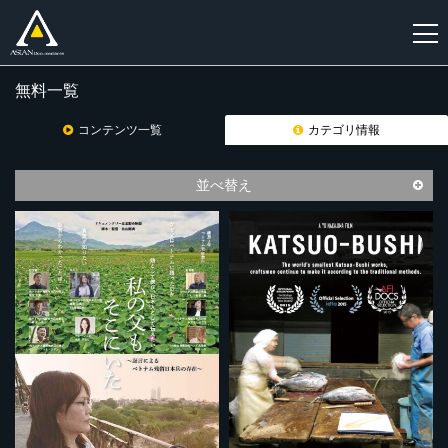
無料一覧
新
規
コンテンツ一覧
カテゴリ情報
登
録
並べ替え