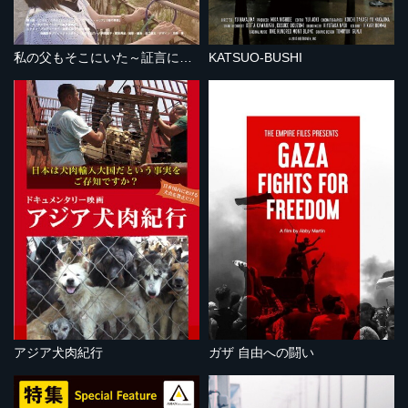
私の父もそこにいた～証言によるベトナム残留日本兵の存在～
KATSUO-BUSHI
アジア犬肉紀行
ガザ 自由への闘い