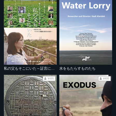
私の父もそこにいた～証言によるベトナム残留日本兵の存在～
水をもたらすものたち
¥495
¥495