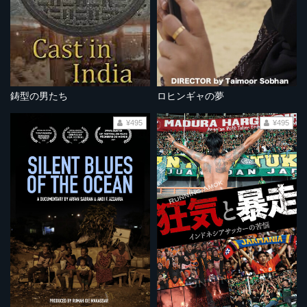
鋳型の男たち
ロヒンギャの夢
¥495
¥495