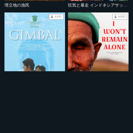
埋立地の漁民
狂気と暴走 インドネシアサッカーの苦悩
¥495
¥495
アルヤの絡まった髪の毛
独りにはならない
¥495
¥495