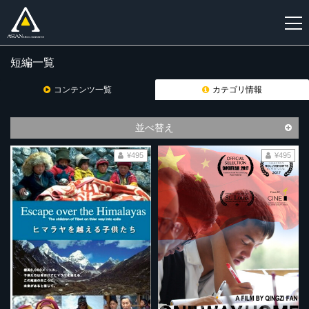
短編一覧
新
規
コンテンツ一覧
カテゴリ情報
登
録
並べ替え
¥495
¥495