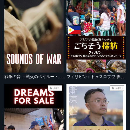
戦争の音 －戦火のベイルート オルタナ音楽 －
フィリピン：トゥスロブワ 豚の脳みそディップとハリセンボンスープ
¥495
¥495