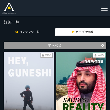
短編一覧
新
規
コンテンツ一覧
カテゴリ情報
登
録
並べ替え
¥495
¥495