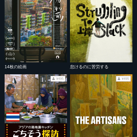
14枚の絵画
怠けるのに苦労する
¥495
¥495