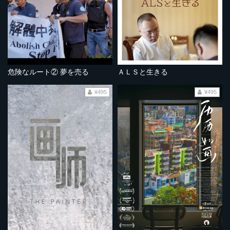
危険なルート② 夢を売る
ＡＬＳと生きる
¥495
¥495