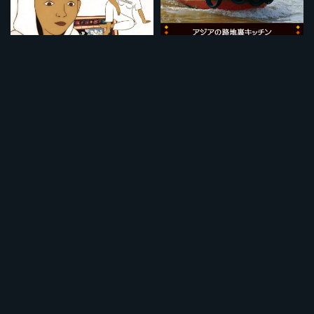
カブールの中で
ベトナム：船上の発酵魚鍋とニームサラダ
¥495
¥495