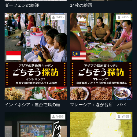
ダーフェンの絵師
14枚の絵画
¥495
¥495
インドネシア：屋台で鶏の頭と足のスパイス料理
マレーシア：森が台所 パパイヤ花炒めと鶏肉の竹筒蒸し
¥495
¥495