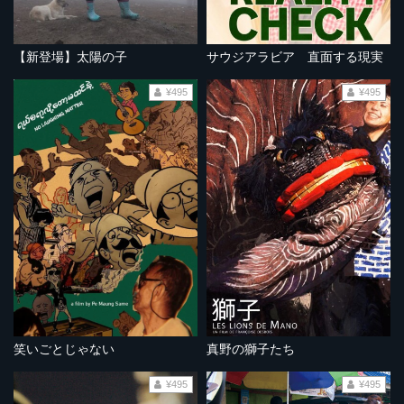
【新登場】太陽の子
サウジアラビア 直面する現実
¥495
¥495
笑いごとじゃない
真野の獅子たち
¥495
¥495