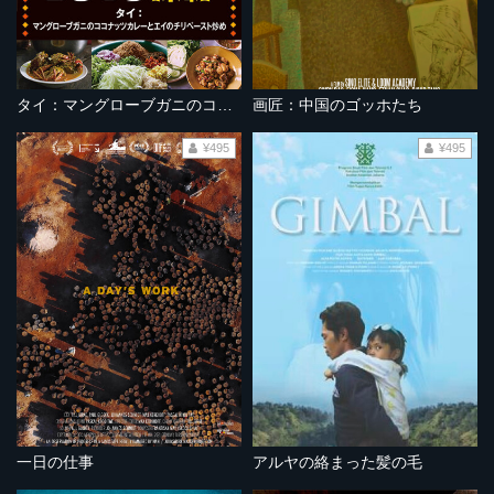
タイ：マングローブガニのココナッツカレーとエイのチリペースト炒め
画匠：中国のゴッホたち
¥495
¥495
一日の仕事
アルヤの絡まった髪の毛