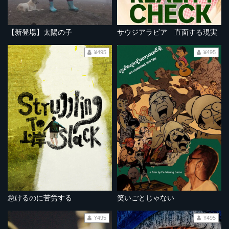
【新登場】太陽の子
サウジアラビア 直面する現実
¥495
¥495
怠けるのに苦労する
笑いごとじゃない
¥495
¥495