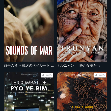
戦争の音 －戦火のベイルート オルタナ音楽 －
トルニャン ― 静かな魂たち
¥495
¥495