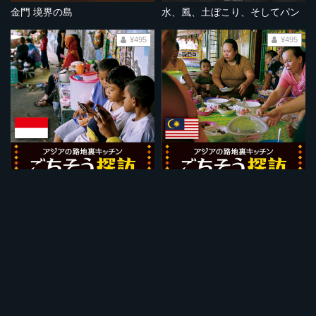
金門 境界の島
水、風、土ぼこり、そしてパン
¥495
¥495
インドネシア：屋台で鶏の頭と足のスパイス料理
マレーシア：森が台所 パパイヤ花炒めと鶏肉の竹筒蒸し
¥495
¥495