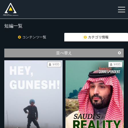
短編一覧
新
規
コンテンツ一覧
カテゴリ情報
登
録
並べ替え
¥495
¥495