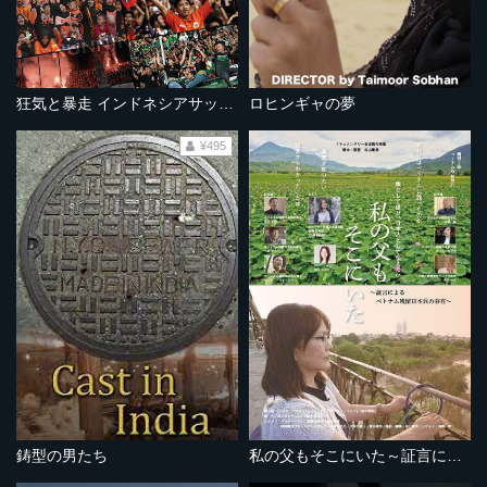
狂気と暴走 インドネシアサッカーの苦悩
ロヒンギャの夢
¥495
鋳型の男たち
私の父もそこにいた～証言によるベトナム残留日本兵の存在～