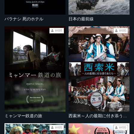
バラナシ 死のホテル
日本の最前線
¥495
¥495
ミャンマー鉄道の旅
西索米～人の最期に付き添う女たち〜
¥495
¥495