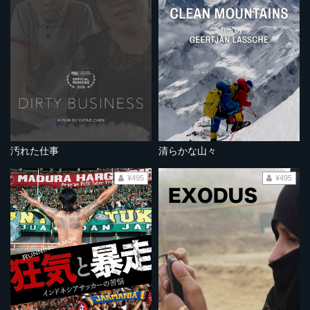
汚れた仕事
清らかな山々
¥495
¥495