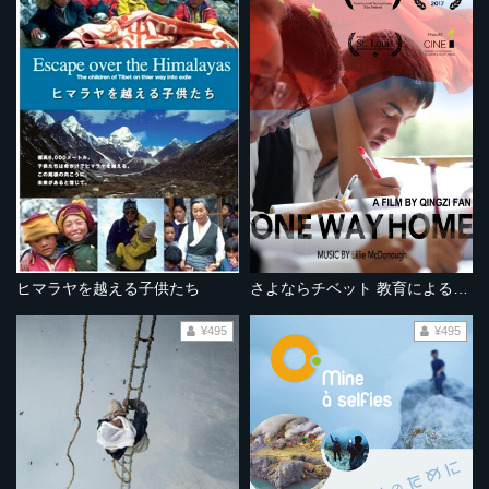
ヒマラヤを越える子供たち
さよならチベット 教育による民族同化
¥495
¥495