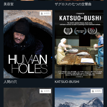
美容室
ザグロスの七つの交響曲
¥495
人間の穴
KATSUO-BUSHI
¥495
¥495