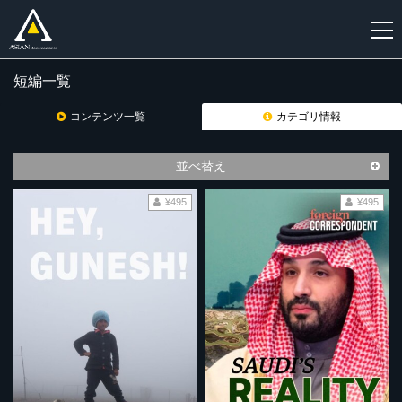
短編一覧
新
規
コンテンツ一覧
カテゴリ情報
登
録
並べ替え
¥495
¥495