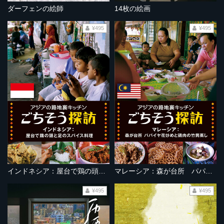
ダーフェンの絵師
14枚の絵画
¥495
¥495
インドネシア：屋台で鶏の頭と足のスパイス料理
マレーシア：森が台所 パパイヤ花炒めと鶏肉の竹筒蒸し
¥495
¥495