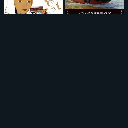
カブールの中で
ベトナム：船上の発酵魚鍋とニームサラダ
¥495
¥495