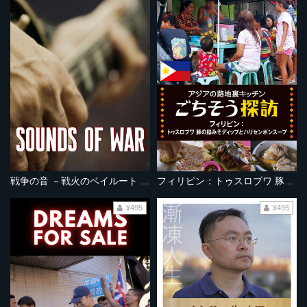
戦争の音 －戦火のベイルート オルタナ音楽 －
フィリピン：トゥスロブワ 豚の脳みそディップとハリセンボンスープ
¥495
¥495