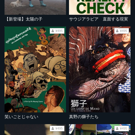
【新登場】太陽の子
サウジアラビア 直面する現実
¥495
¥495
笑いごとじゃない
真野の獅子たち
¥495
¥495