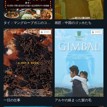
タイ：マングローブガニのココナッツカレーとエイのチリペースト炒め
画匠：中国のゴッホたち
¥495
¥495
一日の仕事
アルヤの絡まった髪の毛