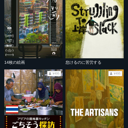
14枚の絵画
怠けるのに苦労する
¥495
¥495