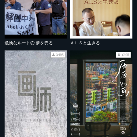
危険なルート② 夢を売る
ＡＬＳと生きる
¥495
¥495