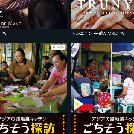
たち
トルニャン ― 静かな魂たち
¥495