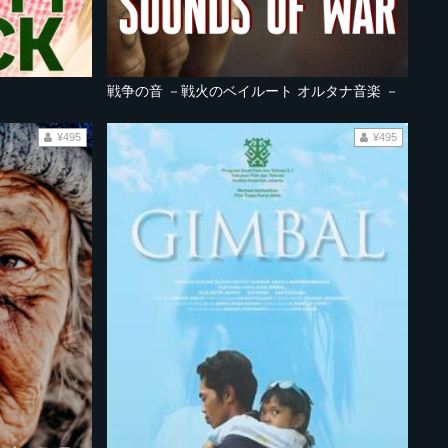
戦争の音 －戦火のベイルート オルタナ音楽 －
¥495
¥495