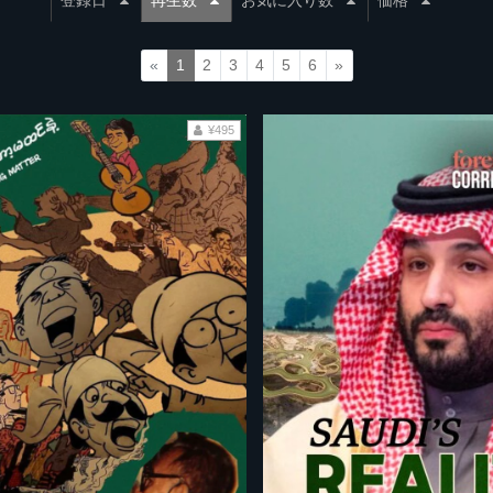
登録日
再生数
お気に入り数
価格
«
1
2
3
4
5
6
»
¥495