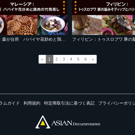
マレーシア：森が台所 パパイヤ花炒めと鶏肉の竹筒蒸し
«
1
2
3
4
5
6
»
ラムガイド
利用規約
特定商取引法に基づく表記
プライバシーポリ