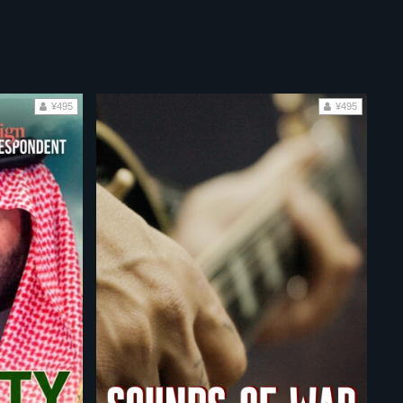
¥495
¥495