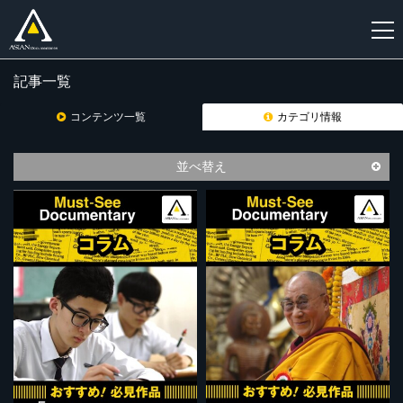
記事一覧
新
規
コンテンツ一覧
カテゴリ情報
登
録
並べ替え