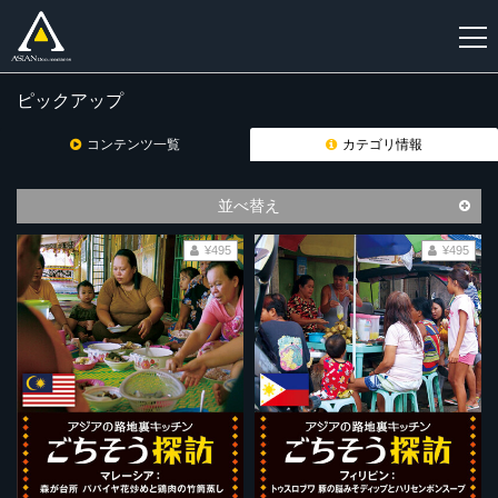
ピックアップ
新
規
コンテンツ一覧
カテゴリ情報
登
録
並べ替え
¥495
¥495