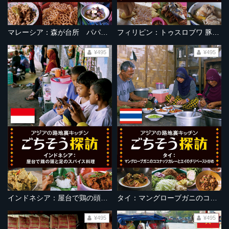
マレーシア：森が台所 パパイヤ花炒めと鶏肉の竹筒蒸し
フィリピン：トゥスロブワ 豚の脳みそディップとハリセンボンスープ
¥495
¥495
インドネシア：屋台で鶏の頭と足のスパイス料理
タイ：マングローブガニのココナッツカレーとエイのチリペースト炒め
¥495
¥495