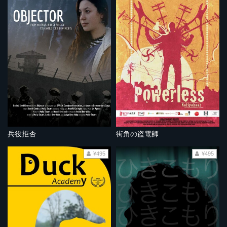
兵役拒否
街角の盗電師
¥495
¥495