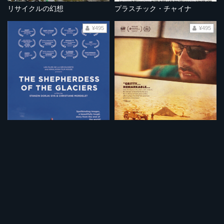
リサイクルの幻想
プラスチック・チャイナ
¥495
¥495
ラダック 氷河の羊飼い
悪魔の運転手
¥495
¥495