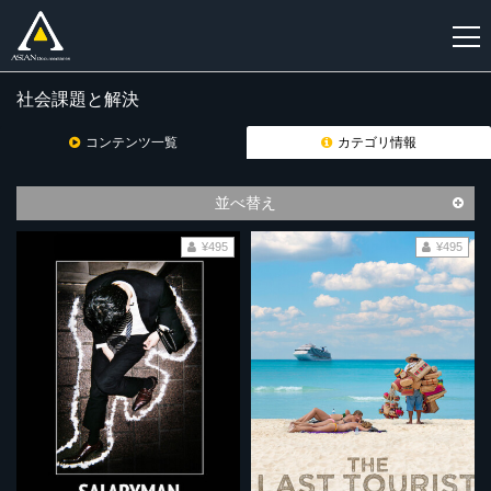
社会課題と解決
新
規
コンテンツ一覧
カテゴリ情報
登
録
並べ替え
¥495
¥495