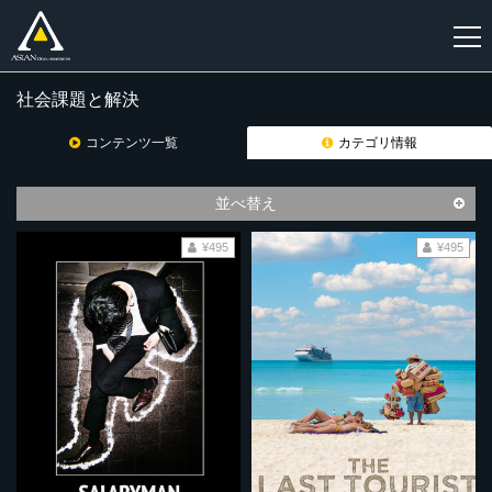
社会課題と解決
新
規
コンテンツ一覧
カテゴリ情報
登
録
並べ替え
¥495
¥495