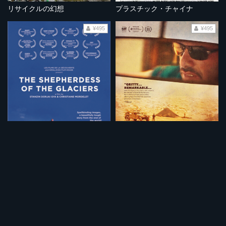
リサイクルの幻想
プラスチック・チャイナ
¥495
¥495
ラダック 氷河の羊飼い
悪魔の運転手
¥495
¥495