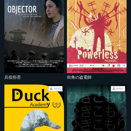
兵役拒否
街角の盗電師
¥495
¥495