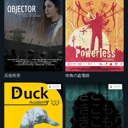
兵役拒否
街角の盗電師
¥495
¥495