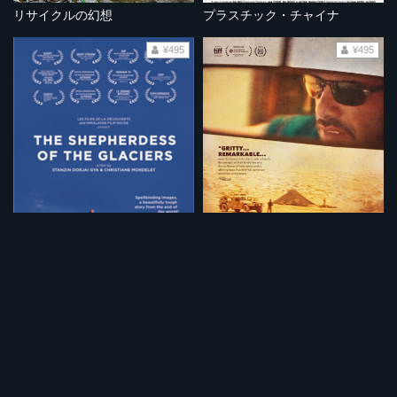
リサイクルの幻想
プラスチック・チャイナ
¥495
¥495
ラダック 氷河の羊飼い
悪魔の運転手
¥495
¥495