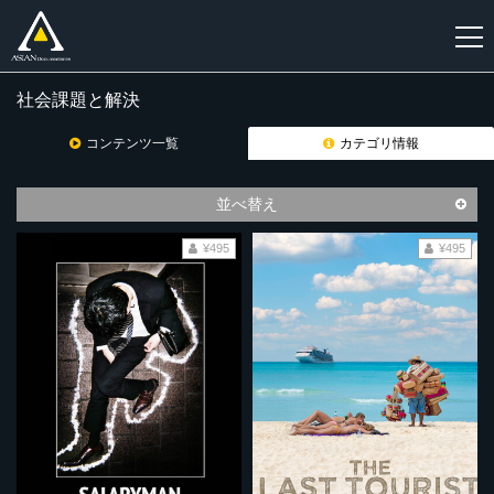
社会課題と解決
新
規
コンテンツ一覧
カテゴリ情報
登
録
並べ替え
¥495
¥495