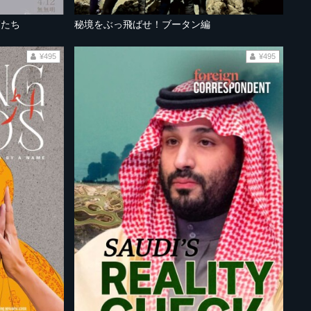
師たち
秘境をぶっ飛ばせ！ブータン編
¥495
¥495