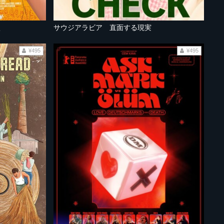
く
サウジアラビア 直面する現実
¥495
¥495