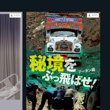
¥495
¥495