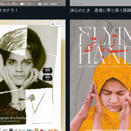
サヨナラ！
決心のとき 患者に寄り添う医
¥495