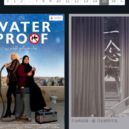
«
1
2
...
7
8
9
10
11
12
13
14
15
16
»
¥495