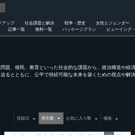
クアップ
社会課題と解決
戦争・歴史
女性とジェンダー
記事一覧
無料一覧
パッケージプラン
ビューイング
境問題、移民、教育といった社会的な課題から、政治構造や経
に迫るとともに、公平で持続可能な未来を築くための視点や解
登録日
再生数
お気に入り数
価格