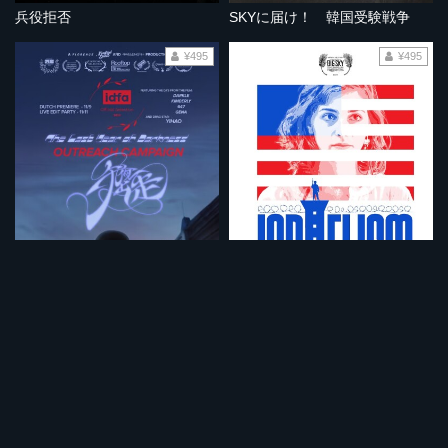
兵役拒否
SKYに届け！ 韓国受験戦争
¥495
¥495
ファンキータウン 暗黒の光
イスラエル主義
¥495
¥495