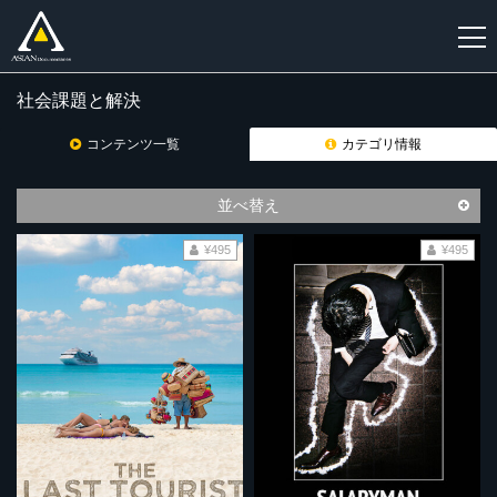
社会課題と解決
新
規
コンテンツ一覧
カテゴリ情報
登
録
並べ替え
¥495
¥495