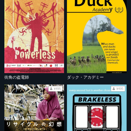
街角の盗電師
ダック・アカデミー
¥495
¥495