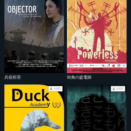
兵役拒否
街角の盗電師
¥495
¥495