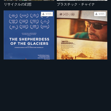
リサイクルの幻想
プラスチック・チャイナ
¥495
¥495
ラダック 氷河の羊飼い
悪魔の運転手
¥495
¥495