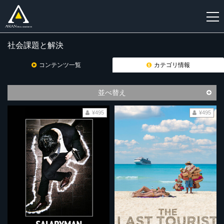
社会課題と解決
新
規
コンテンツ一覧
カテゴリ情報
登
録
並べ替え
¥495
¥495