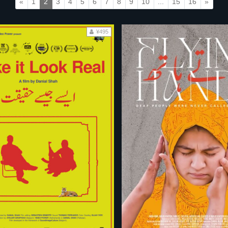
«
1
2
3
4
5
6
7
8
9
10
...
15
16
»
¥495