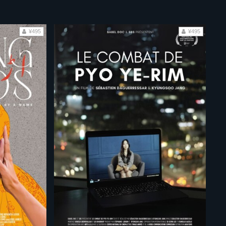
¥495
¥495