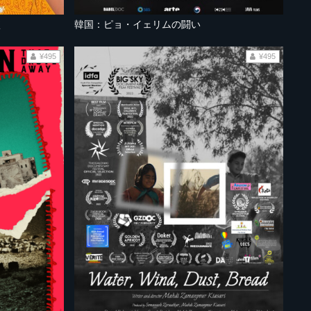
く
韓国：ピョ・イェリムの闘い
¥495
¥495