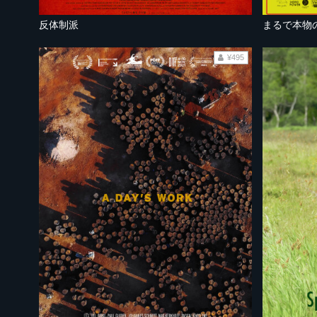
反体制派
まるで本物
¥495