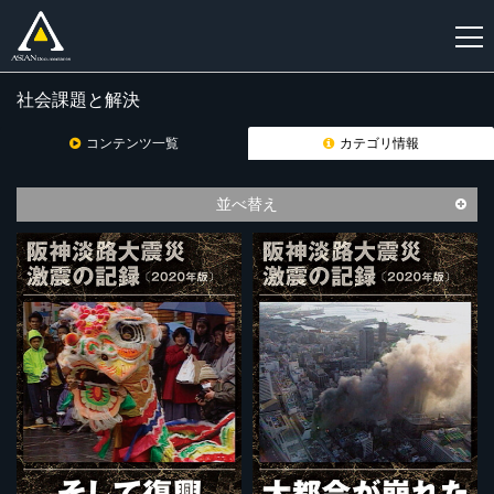
社会課題と解決
新
規
コンテンツ一覧
カテゴリ情報
登
録
並べ替え