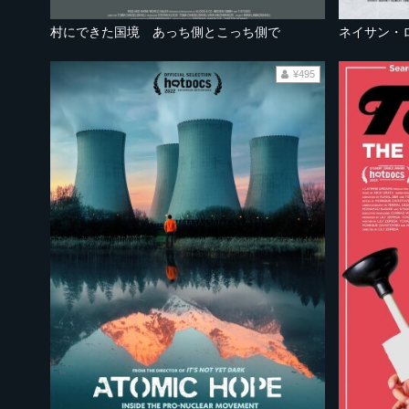
村にできた国境 あっち側とこっち側で
ネイサン・
¥495