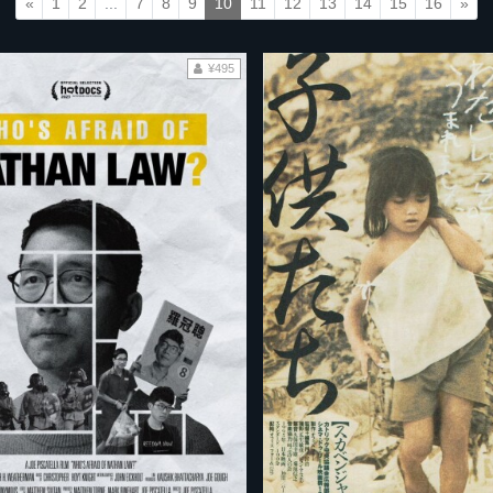
«
1
2
...
7
8
9
10
11
12
13
14
15
16
»
¥495