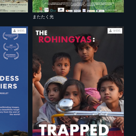
またたく光
¥495
¥495