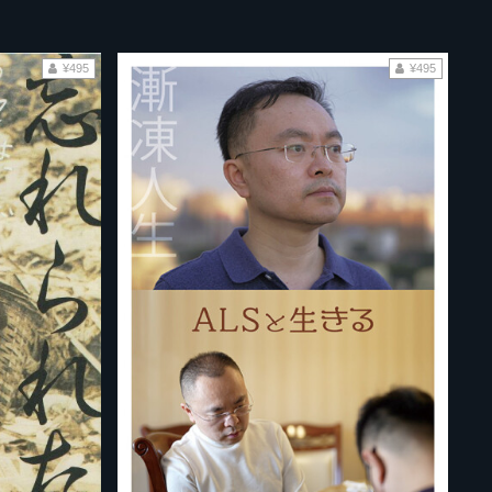
¥495
¥495