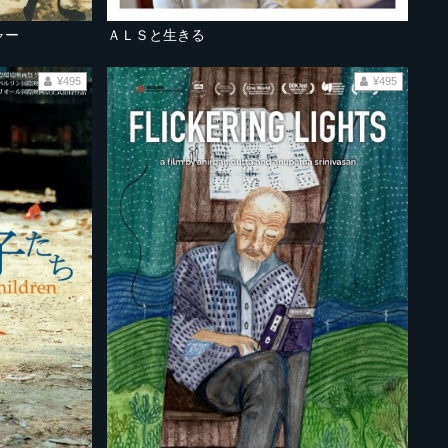
ャー
ＡＬＳと生きる
¥495
¥495