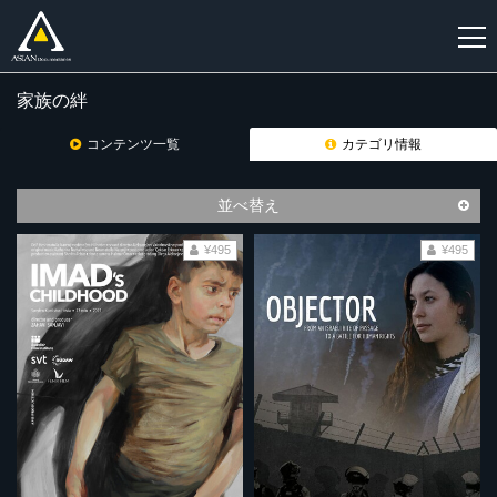
家族の絆
新
規
コンテンツ一覧
カテゴリ情報
登
録
並べ替え
¥495
¥495