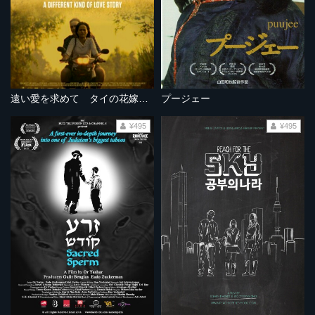
遠い愛を求めて タイの花嫁たち
プージェー
¥495
¥495