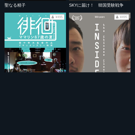
聖なる精子
SKYに届け！ 韓国受験戦争
¥495
¥495
徘徊 ママリン87歳の夏
チャイニーズ・クローゼット
¥495
¥495