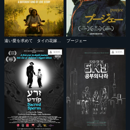
遠い愛を求めて タイの花嫁たち
プージェー
¥495
¥495