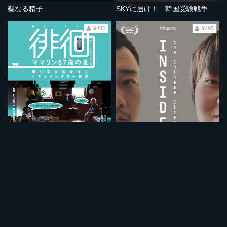
聖なる精子
SKYに届け！ 韓国受験戦争
¥495
¥495
徘徊 ママリン87歳の夏
チャイニーズ・クローゼット
¥495
¥495