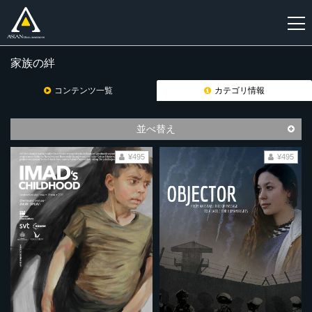
家族の絆
新
規
コンテンツ一覧
カテゴリ情報
登
録
並べ替え
¥495
¥495