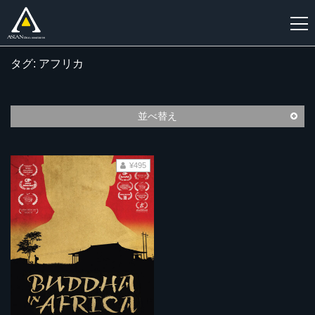
タグ: アフリカ
新
規
登
並べ替え
録
¥495