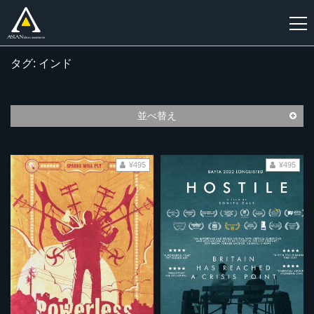
タグ: インド
新
規
登
並べ替え
録
¥495
¥495