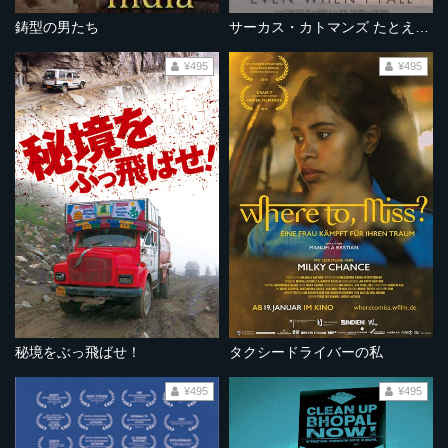
鋳型の男たち
サーカス・カトマンズ たとえ堕ちたとしても
¥495
¥495
秘境をぶっ飛ばせ！
タクシードライバーの私
¥495
¥495