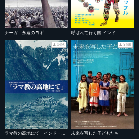
ナーガ 永遠のヨギ
呼ばれて行く国 インド
¥495
¥495
ラマ教の高地にて インド・ラダックの旅
未来を写した子どもたち