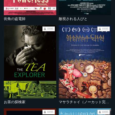
街角の盗電師
敵視される人びと
¥495
¥495
お茶の探検家
マサラチャイ（ノーカット完全版）
¥495
¥495