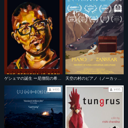
ゲシェマの誕生 ー尼僧院の希望ー
天空の村のピアノ（ノーカット完全版）
¥495
¥495