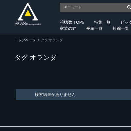
視聴数 TOP5
特集一覧
ピッ
家族の絆
長編一覧
短編一覧
トップページ
タグ:オランダ
タグ:オランダ
検索結果がありません