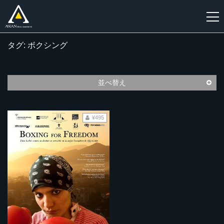
タグ: ボクシング
新
規
登
並べ替え
録
¥495