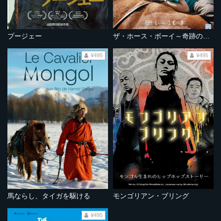
プージェー
ザ・ホース・ボーイ～奇跡の旅～
¥495
¥495
馬ならし、タイガを駆ける
モンゴリアン・ブリング
¥495