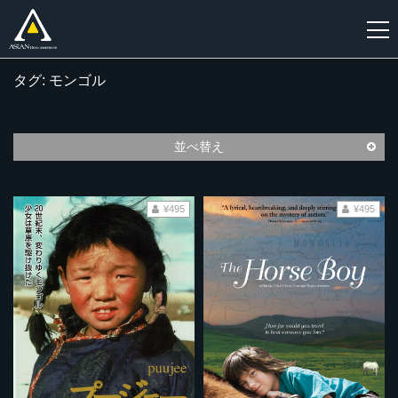
タグ: モンゴル
新
規
登
並べ替え
録
¥495
¥495