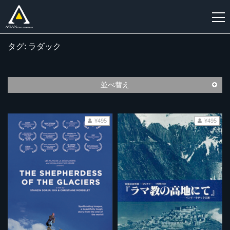
タグ: ラダック
新
規
登
並べ替え
録
¥495
¥495