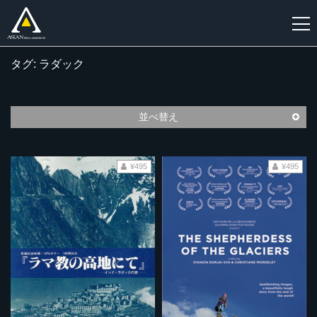
タグ: ラダック
新
規
登
並べ替え
録
¥495
¥495