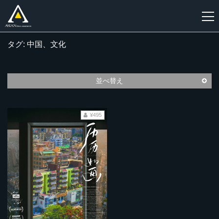
タグ: 中国、文化
新
規
登
並べ替え
録
¥495