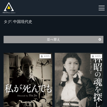
タグ: 中国現代史
新
規
登
並べ替え
録
¥495
¥495